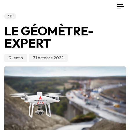
Author
Published
PUBLISHED
To
on:
IN:
nav
3D
LE GÉOMÈTRE-
EXPERT
Quentin
31 octobre 2022