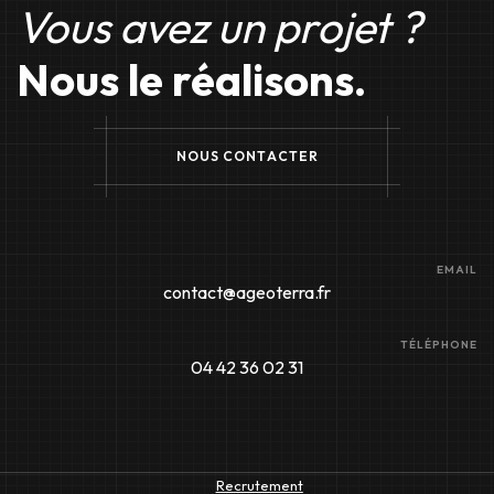
Vous avez un projet ?
Nous le réalisons.
N
O
U
S
C
O
N
T
A
C
T
E
R
EMAIL
contact@ageoterra.fr
TÉLÉPHONE
04 42 36 02 31
Recrutement