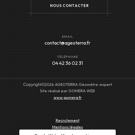
N
O
U
S
C
O
N
T
A
C
T
E
R
EMAIL
contact@ageoterra.fr
TÉLÉPHONE
04 42 36 02 31
Copyright©
2026 AGEOTERRA Géomètre-expert
Site réalisé par GOMERA WEB
www.gomera.fr
Recrutement
Mentions légales
Ordre des Géomètres-Experts