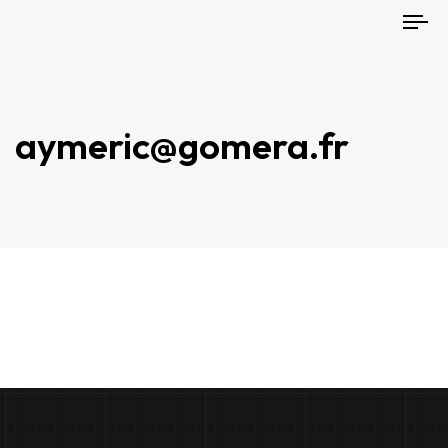
To
nav
aymeric@gomera.fr