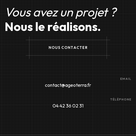
Vous avez un projet ?
Nous le réalisons.
N
O
U
S
C
O
N
T
A
C
T
E
R
EMAIL
contact@ageoterra.fr
TÉLÉPHONE
04 42 36 02 31